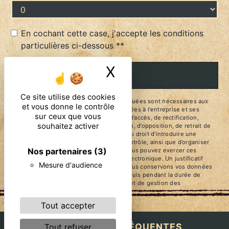
En cochant cette case, j'accepte les conditions
particulières ci-dessous **
X
Masquer le ban
ENVOYER
Ce site utilise des cookies
** Les données personnelles communiquées sont nécessaires aux
et vous donne le contrôle
fins de vous contacter. Elles sont destinées à l'entreprise et ses
sur ceux que vous
sous-traitants. Vous disposez de droits d’accès, de rectification,
souhaitez activer
d’effacement, de portabilité, de limitation, d’opposition, de retrait de
votre consentement à tout moment et du droit d’introduire une
réclamation auprès d’une autorité de contrôle, ainsi que d’organiser
Nos partenaires
(3)
le sort de vos données post-mortem. Vous pouvez exercer ces
droits par voie postale ou par courrier électronique. Un justificatif
Mesure d'audience
d'identité pourra vous être demandé. Nous conservons vos données
pendant la période de prise de contact puis pendant la durée de
prescription légale aux fins probatoires et de gestion des
contentieux.
Tout accepter
RECHERCHES FRÉQUENTES
Tout refuser