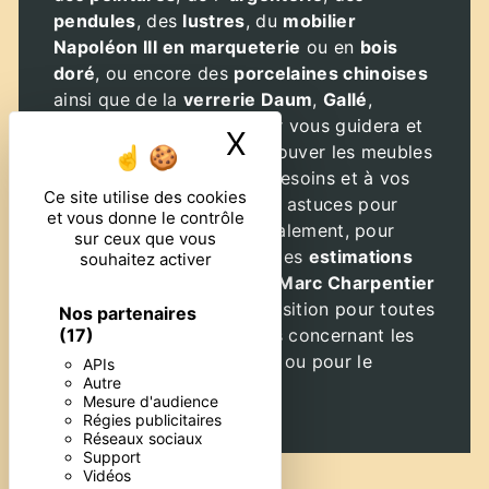
pendules
, des
lustres
, du
mobilier
Napoléon III
en marqueterie
ou en
bois
doré
, ou encore des
porcelaines chinoises
ainsi que de la
verrerie Daum
,
Gallé
,
Lalique
: Marc Charpentier vous guidera et
X
Masquer le ban
vous conseillera afin de trouver les meubles
qui correspondent à vos besoins et à vos
Ce site utilise des cookies
goûts. Il vous donnera des astuces pour
et vous donne le contrôle
leur entretien. Il réalise également, pour
sur ceux que vous
vous satisfaire au mieux, des
estimations
souhaitez activer
et des
partages
gratuits
.
Marc Charpentier
reste à votre entière disposition pour toutes
Nos partenaires
questions supplémentaires concernant les
(17)
divers
achats d'antiquités
ou pour le
APIs
Autre
débarras
.
Mesure d'audience
Régies publicitaires
Réseaux sociaux
Support
Vidéos