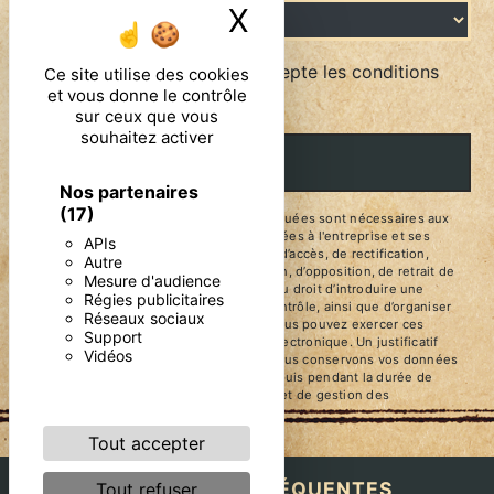
X
Masquer le ban
En cochant cette case, j'accepte les conditions
Ce site utilise des cookies
et vous donne le contrôle
particulières ci-dessous **
sur ceux que vous
souhaitez activer
ENVOYER
Nos partenaires
(17)
** Les données personnelles communiquées sont nécessaires aux
fins de vous contacter. Elles sont destinées à l'entreprise et ses
APIs
sous-traitants. Vous disposez de droits d’accès, de rectification,
Autre
d’effacement, de portabilité, de limitation, d’opposition, de retrait de
Mesure d'audience
votre consentement à tout moment et du droit d’introduire une
Régies publicitaires
réclamation auprès d’une autorité de contrôle, ainsi que d’organiser
Réseaux sociaux
le sort de vos données post-mortem. Vous pouvez exercer ces
Support
droits par voie postale ou par courrier électronique. Un justificatif
Vidéos
d'identité pourra vous être demandé. Nous conservons vos données
pendant la période de prise de contact puis pendant la durée de
prescription légale aux fins probatoires et de gestion des
contentieux.
Tout accepter
RECHERCHES FRÉQUENTES
Tout refuser