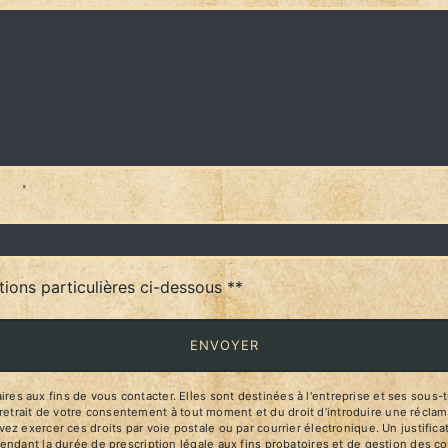
deau des cookies
tions particulières ci-dessous **
ENVOYER
aux fins de vous contacter. Elles sont destinées à l'entreprise et ses sous-trai
de retrait de votre consentement à tout moment et du droit d’introduire une réclam
z exercer ces droits par voie postale ou par courrier électronique. Un justific
ndant la durée de prescription légale aux fins probatoires et de gestion des c