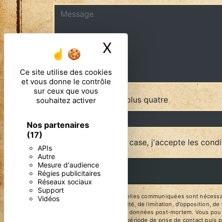
X
Masquer le ban
Ce site utilise des cookies
et vous donne le contrôle
sur ceux que vous
Combien font sept plus quatre
souhaitez activer
Nos partenaires
(17)
En cochant cette case, j'accepte les condi
APIs
Autre
Mesure d'audience
Régies publicitaires
Réseaux sociaux
Support
** Les données personnelles communiquées sont nécessaires 
Vidéos
d’effacement, de portabilité, de limitation, d’opposition, 
d’organiser le sort de vos données post-mortem. Vous pouve
vos données pendant la période de prise de contact puis pe