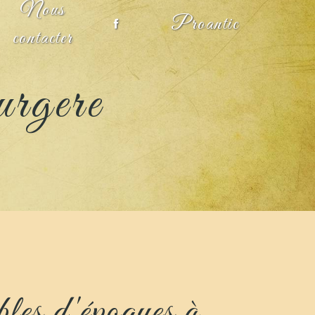
Nous
Proantic
contacter
rgere
es d'époques à