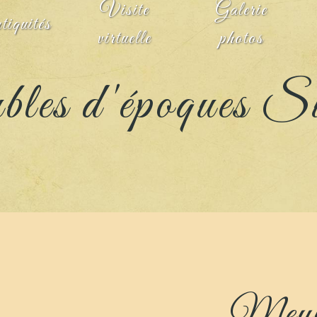
Visite
Galerie
tiquités
virtuelle
photos
les d'époques Su
Meubl