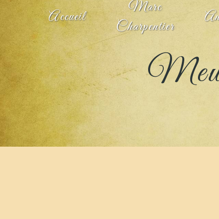
Marc
Panneau de gestion des cookies
Accueil
An
Charpentier
Meub