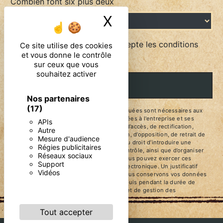
Combien font six plus deux
X
Masquer le ban
En cochant cette case, j'accepte les conditions
Ce site utilise des cookies
et vous donne le contrôle
particulières ci-dessous **
sur ceux que vous
souhaitez activer
ENVOYER
Nos partenaires
(17)
** Les données personnelles communiquées sont nécessaires aux
fins de vous contacter. Elles sont destinées à l'entreprise et ses
APIs
sous-traitants. Vous disposez de droits d’accès, de rectification,
Autre
d’effacement, de portabilité, de limitation, d’opposition, de retrait de
Mesure d'audience
votre consentement à tout moment et du droit d’introduire une
Régies publicitaires
réclamation auprès d’une autorité de contrôle, ainsi que d’organiser
Réseaux sociaux
le sort de vos données post-mortem. Vous pouvez exercer ces
Support
droits par voie postale ou par courrier électronique. Un justificatif
Vidéos
d'identité pourra vous être demandé. Nous conservons vos données
pendant la période de prise de contact puis pendant la durée de
prescription légale aux fins probatoires et de gestion des
contentieux.
Tout accepter