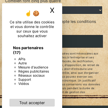
Combien font cinq plus quatre
X
Masquer le ban
En cochant cette case, j'accepte les conditions
Ce site utilise des cookies
et vous donne le contrôle
particulières ci-dessous **
sur ceux que vous
souhaitez activer
ENVOYER
Nos partenaires
(17)
** Les données personnelles communiquées sont nécessaires aux
fins de vous contacter. Elles sont destinées à l'entreprise et ses
APIs
sous-traitants. Vous disposez de droits d’accès, de rectification,
Autre
d’effacement, de portabilité, de limitation, d’opposition, de retrait de
Mesure d'audience
votre consentement à tout moment et du droit d’introduire une
Régies publicitaires
réclamation auprès d’une autorité de contrôle, ainsi que d’organiser
Réseaux sociaux
le sort de vos données post-mortem. Vous pouvez exercer ces
Support
droits par voie postale ou par courrier électronique. Un justificatif
Vidéos
d'identité pourra vous être demandé. Nous conservons vos données
pendant la période de prise de contact puis pendant la durée de
prescription légale aux fins probatoires et de gestion des
contentieux.
Tout accepter