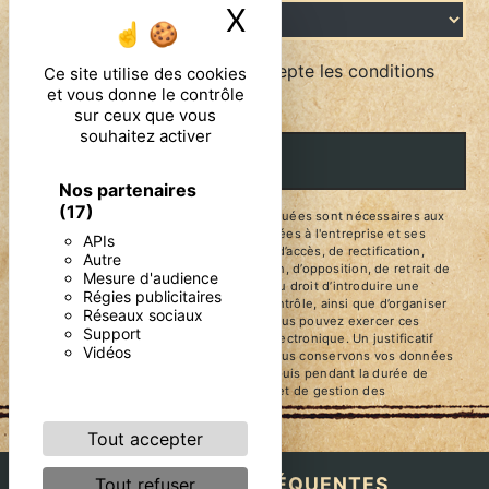
X
Masquer le ban
En cochant cette case, j'accepte les conditions
Ce site utilise des cookies
et vous donne le contrôle
particulières ci-dessous **
sur ceux que vous
souhaitez activer
ENVOYER
Nos partenaires
(17)
** Les données personnelles communiquées sont nécessaires aux
fins de vous contacter. Elles sont destinées à l'entreprise et ses
APIs
sous-traitants. Vous disposez de droits d’accès, de rectification,
Autre
d’effacement, de portabilité, de limitation, d’opposition, de retrait de
Mesure d'audience
votre consentement à tout moment et du droit d’introduire une
Régies publicitaires
réclamation auprès d’une autorité de contrôle, ainsi que d’organiser
Réseaux sociaux
le sort de vos données post-mortem. Vous pouvez exercer ces
Support
droits par voie postale ou par courrier électronique. Un justificatif
Vidéos
d'identité pourra vous être demandé. Nous conservons vos données
pendant la période de prise de contact puis pendant la durée de
prescription légale aux fins probatoires et de gestion des
contentieux.
Tout accepter
RECHERCHES FRÉQUENTES
Tout refuser