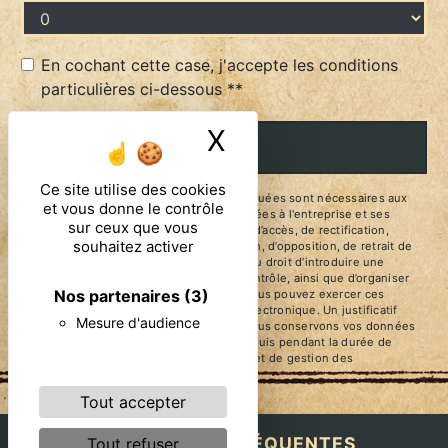
En cochant cette case, j'accepte les conditions
particulières ci-dessous **
X
Masquer le ban
ENVOYER
Ce site utilise des cookies
** Les données personnelles communiquées sont nécessaires aux
et vous donne le contrôle
fins de vous contacter. Elles sont destinées à l'entreprise et ses
sur ceux que vous
sous-traitants. Vous disposez de droits d’accès, de rectification,
souhaitez activer
d’effacement, de portabilité, de limitation, d’opposition, de retrait de
votre consentement à tout moment et du droit d’introduire une
réclamation auprès d’une autorité de contrôle, ainsi que d’organiser
Nos partenaires
(3)
le sort de vos données post-mortem. Vous pouvez exercer ces
droits par voie postale ou par courrier électronique. Un justificatif
Mesure d'audience
d'identité pourra vous être demandé. Nous conservons vos données
pendant la période de prise de contact puis pendant la durée de
prescription légale aux fins probatoires et de gestion des
contentieux.
Tout accepter
RECHERCHES FRÉQUENTES
Tout refuser