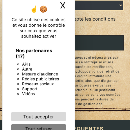
X
Masquer le ban
En cochant cette case, j'accepte les conditions
Ce site utilise des cookies
et vous donne le contrôle
particulières ci-dessous **
sur ceux que vous
souhaitez activer
ENVOYER
Nos partenaires
(17)
** Les données personnelles communiquées sont nécessaires aux
fins de vous contacter. Elles sont destinées à l'entreprise et ses
APIs
sous-traitants. Vous disposez de droits d’accès, de rectification,
Autre
d’effacement, de portabilité, de limitation, d’opposition, de retrait de
Mesure d'audience
votre consentement à tout moment et du droit d’introduire une
Régies publicitaires
réclamation auprès d’une autorité de contrôle, ainsi que d’organiser
Réseaux sociaux
le sort de vos données post-mortem. Vous pouvez exercer ces
Support
droits par voie postale ou par courrier électronique. Un justificatif
Vidéos
d'identité pourra vous être demandé. Nous conservons vos données
pendant la période de prise de contact puis pendant la durée de
prescription légale aux fins probatoires et de gestion des
contentieux.
Tout accepter
RECHERCHES FRÉQUENTES
Tout refuser