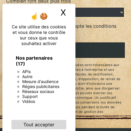
Combien font deux plus trois
X
Masquer le ban
En cochant cette case, j'accepte les conditions
Ce site utilise des cookies
et vous donne le contrôle
particulières ci-dessous **
sur ceux que vous
souhaitez activer
ENVOYER
Nos partenaires
(17)
** Les données personnelles communiquées sont nécessaires aux
fins de vous contacter. Elles sont destinées à l'entreprise et ses
APIs
sous-traitants. Vous disposez de droits d’accès, de rectification,
Autre
d’effacement, de portabilité, de limitation, d’opposition, de retrait de
Mesure d'audience
votre consentement à tout moment et du droit d’introduire une
Régies publicitaires
réclamation auprès d’une autorité de contrôle, ainsi que d’organiser
Réseaux sociaux
le sort de vos données post-mortem. Vous pouvez exercer ces
Support
droits par voie postale ou par courrier électronique. Un justificatif
Vidéos
d'identité pourra vous être demandé. Nous conservons vos données
pendant la période de prise de contact puis pendant la durée de
prescription légale aux fins probatoires et de gestion des
contentieux.
Tout accepter