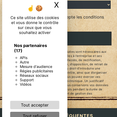
X
Masquer le ban
En cochant cette case, j'accepte les conditions
Ce site utilise des cookies
et vous donne le contrôle
particulières ci-dessous **
sur ceux que vous
souhaitez activer
ENVOYER
Nos partenaires
(17)
** Les données personnelles communiquées sont nécessaires aux
fins de vous contacter. Elles sont destinées à l'entreprise et ses
APIs
sous-traitants. Vous disposez de droits d’accès, de rectification,
Autre
d’effacement, de portabilité, de limitation, d’opposition, de retrait de
Mesure d'audience
votre consentement à tout moment et du droit d’introduire une
Régies publicitaires
réclamation auprès d’une autorité de contrôle, ainsi que d’organiser
Réseaux sociaux
le sort de vos données post-mortem. Vous pouvez exercer ces
Support
droits par voie postale ou par courrier électronique. Un justificatif
Vidéos
d'identité pourra vous être demandé. Nous conservons vos données
pendant la période de prise de contact puis pendant la durée de
prescription légale aux fins probatoires et de gestion des
contentieux.
Tout accepter
RECHERCHES FRÉQUENTES
Tout refuser